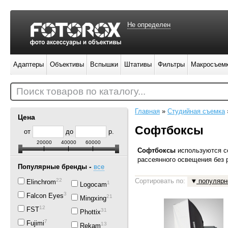
Не определен
Адаптеры
Объективы
Вспышки
Штативы
Фильтры
Макросъем
Поиск товаров по каталогу...
Главная
»
Студийная съемка
Цена
Софтбоксы
от
до
р.
20000
40000
60000
Софтбоксы
используются с
рассеянного освещения без 
-
Популярные бренды
все
22
Сортировать по:
популярн
Elinchrom
1
Logocam
39
Falcon Eyes
21
Mingxing
12
FST
31
Phottix
7
Fujimi
13
Rekam