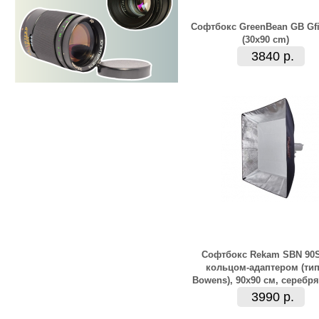
Софтбокс GreenBean GB Gfi
(30x90 cm)
3840 р.
Софтбокс Rekam SBN 90S
кольцом-адаптером (ти
Bowens), 90х90 см, серебр
3990 р.