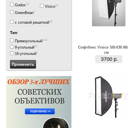
14
Godox
31
Visico
7
GreenBean
80
с сотовой решеткой
Тип
133
Прямоугольный
51
Софтбокс Visico SB-030 80
8-угольный
см
2
16-угольный
3700 р.