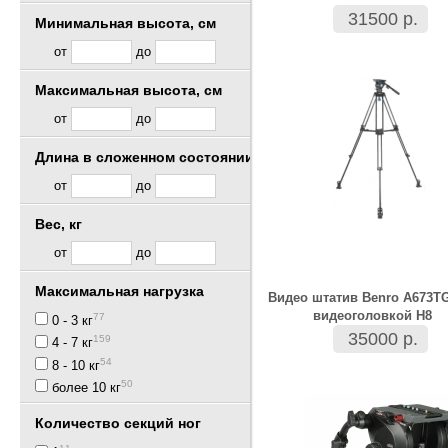
31500 р.
Минимальная высота, см
от
до
Максимальная высота, см
от
до
Длина в сложенном состоянии, см
от
до
Вес, кг
от
до
Максимальная нагрузка
Видео штатив Benro A673T
видеоголовкой H8
77
0 - 3 кг
35000 р.
159
4 - 7 кг
54
8 - 10 кг
50
более 10 кг
Количество секций ног