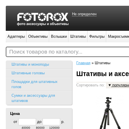
Не определен
Адаптеры
Объективы
Вспышки
Штативы
Фильтры
Макросъем
Поиск товаров по каталогу...
Главная
»
Штативы
Штативы и моноподы
Штативы и акс
Штативные головы
Площадки для штативных
Сортировать по:
популярн
голов
Сумки и аксессуары для
штативов
Цена
от
до
р.
40000
80000
120000