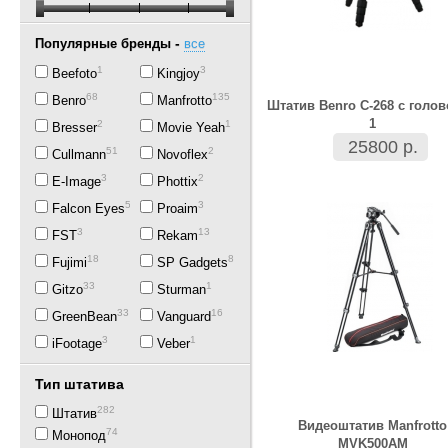
-
Популярные бренды
все
1
3
Beefoto
Kingjoy
68
135
Benro
Manfrotto
Штатив Benro С-268 с голов
1
2
1
Bresser
Movie Yeah
25800 р.
51
2
Cullmann
Novoflex
3
2
E-Image
Phottix
51
3
Falcon Eyes
Proaim
3
13
FST
Rekam
18
8
Fujimi
SP Gadgets
33
1
Gitzo
Sturman
33
16
GreenBean
Vanguard
3
1
iFootage
Veber
Тип штатива
282
Штатив
Видеоштатив Manfrotto
74
Монопод
MVK500AM