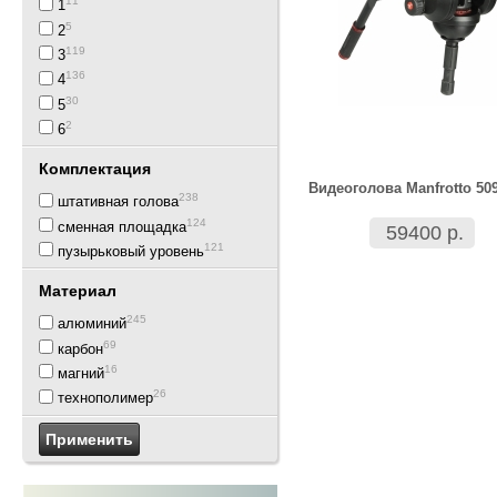
11
1
5
2
119
3
136
4
30
5
2
6
Комплектация
Видеоголова Manfrotto 50
238
штативная голова
124
сменная площадка
59400 р.
121
пузырьковый уровень
Материал
245
алюминий
69
карбон
16
магний
26
технополимер