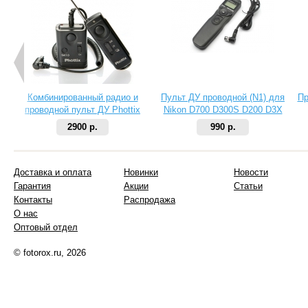
Комбинированный радио и
Пульт ДУ проводной (N1) для
Пр
проводной пульт ДУ Phottix
Nikon D700 D300S D200 D3X
Cleon II N8 для Nikon
D2X
2900 р.
990 р.
Доставка и оплата
Новинки
Новости
Гарантия
Акции
Статьи
Контакты
Распродажа
О нас
Оптовый отдел
© fotorox.ru, 2026