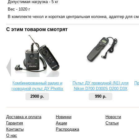
Допустимая нагрузка - 5 кг
Вес - 1020 г
В комплекте чехол и короткая центральная колонна, адаптер для с
С этим товаром смотрят
Комбинированный радио и
Пульт ДУ проводной (N1) для
Пр
проводной пульт ДУ Phottix
Nikon D700 D300S D200 D3X
Cleon II N8 для Nikon
D2X
2900 р.
990 р.
Доставка и оплата
Новинки
Новости
Гарантия
Акции
Статьи
Контакты
Распродажа
О нас