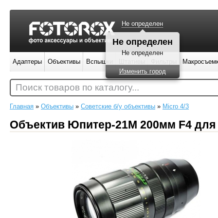
Не определен
Адаптеры
Объективы
Вспышки
Штативы
Фильтры
Макросъем
Поиск товаров по каталогу...
Главная
»
Объективы
»
Советские б/у объективы
»
Micro 4/3
Объектив Юпитер-21М 200мм F4 для M