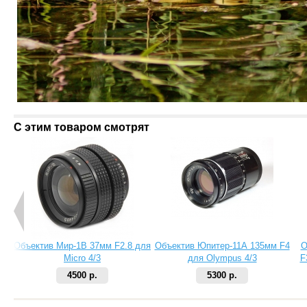
С этим товаром смотрят
Объектив Мир-1В 37мм F2.8 для
Объектив Юпитер-11А 135мм F4
О
Мicro 4/3
для Olympus 4/3
F
4500 р.
5300 р.