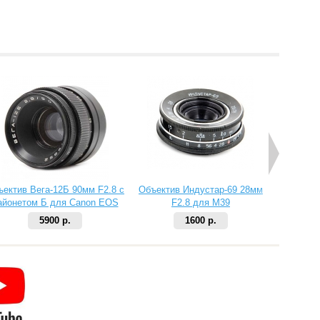
ъектив Вега-12Б 90мм F2.8 с
Объектив Индустар-69 28мм
Объекти
айонетом Б для Canon EOS
F2.8 для M39
серебр
5900 р.
1600 р.