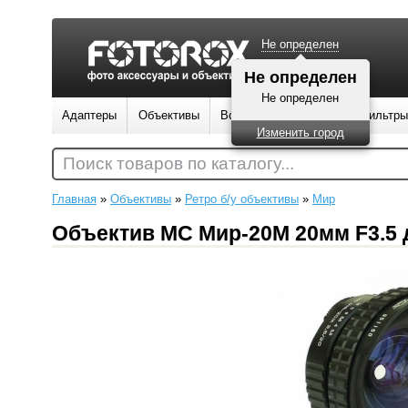
Не определен
Не определен
Не определен
Адаптеры
Объективы
Вспышки
Штативы
Фильтры
Изменить город
Поиск товаров по каталогу...
Главная
»
Объективы
»
Ретро б/у объективы
»
Мир
Объектив МС Мир-20М 20мм F3.5 