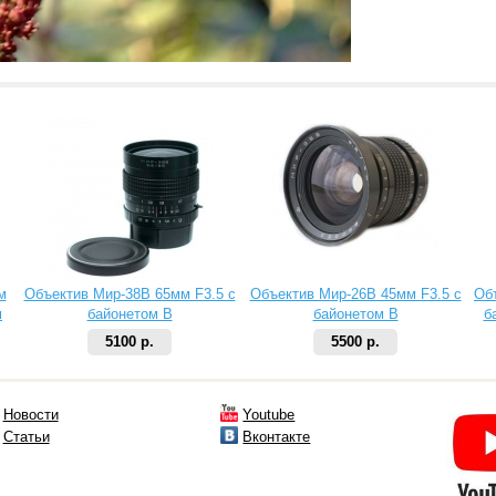
м
Объектив Мир-38В 65мм F3.5 с
Объектив Мир-26В 45мм F3.5 с
Об
м
байонетом В
байонетом В
б
5100 р.
5500 р.
Новости
Youtube
Статьи
Вконтакте