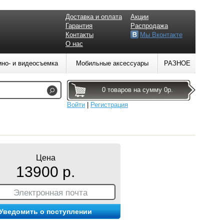
Доставка и оплата
Акции
Гарантия
Распродажа
Контакты
Мы Вконтакте
О нас
ино- и видеосъемка
Мобильные аксессуары
РАЗНОЕ
0 товаров на сумму 0р.
Войти
|
Регистрация
Цена
13900 р.
Электронная почта