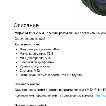
Описание
Мир-20М f/3.5 20мм
- сверхширокоугольный светосильный объ
Отличное состояние!
Характеристики:
Фокусное расстояние: 20мм
Макс. диафрагма: f/3.5
Мин. диафрагма: f/16
6 лепестков диафрагмы
Ручная фокусировка
Система:
M42
Оптичес
кая схема:
9 элементов в 8 группах
Совместимость:
Объектив совместим с фотоаппаратами системы М42: Zeiss Pen
Комплектуем переходниками на современные камеры:
http://w
Пример фотографий: