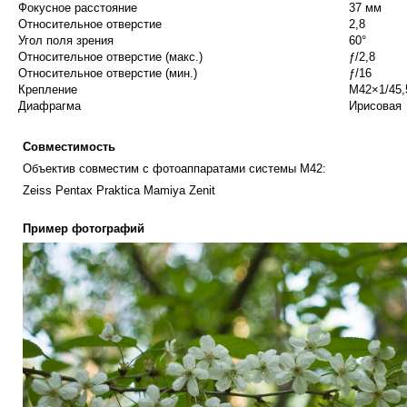
Фокусное расстояние
37 мм
Относительное отверстие
2,8
Угол поля зрения
60°
Относительное отверстие (макс.)
ƒ/2,8
Относительное отверстие (мин.)
ƒ/16
Крепление
М42×1/45,
Диафрагма
Ирисовая
Совместимость
Объектив совместим с фотоаппаратами системы М42:
Zeiss Pentax Praktica Mamiya Zenit
Пример фотографий