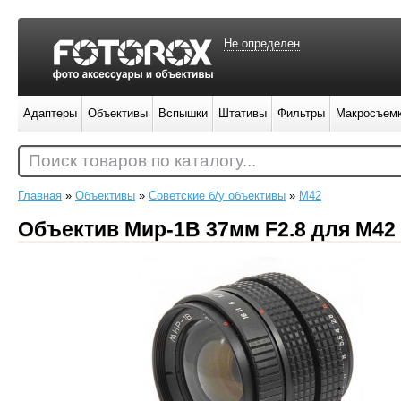
Не определен
Адаптеры
Объективы
Вспышки
Штативы
Фильтры
Макросъем
Поиск товаров по каталогу...
Главная
»
Объективы
»
Советские б/у объективы
»
M42
Объектив Мир-1В 37мм F2.8 для М42