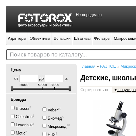
Не определен
Адаптеры
Объективы
Вспышки
Штативы
Фильтры
Макросъем
Поиск товаров по каталогу...
Главная
»
РАЗНОЕ
»
Микрос
Цена
Детские, школь
от
до
р.
20000
50000
70000
Сортировать по:
популярн
Бренды
8
Bresser
10
Veber
1
Celestron
5
Биомед
6
Levenhuk
18
Микромед
5
Motic
1
НПЗ