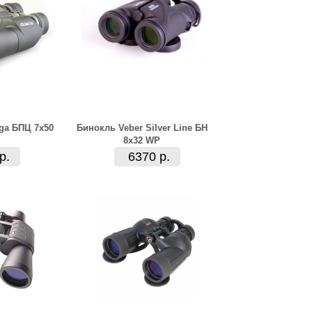
ga БПЦ 7x50
Бинокль Veber Silver Line БН
8x32 WP
р.
6370 р.