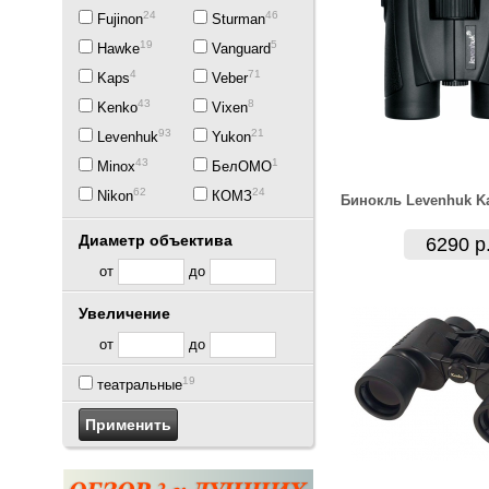
24
46
Fujinon
Sturman
19
5
Hawke
Vanguard
4
71
Kaps
Veber
43
8
Kenko
Vixen
93
21
Levenhuk
Yukon
43
1
Minox
БелОМО
62
24
Nikon
КОМЗ
Бинокль Levenhuk K
Диаметр объектива
6290 р
от
до
Увеличение
от
до
19
театральные