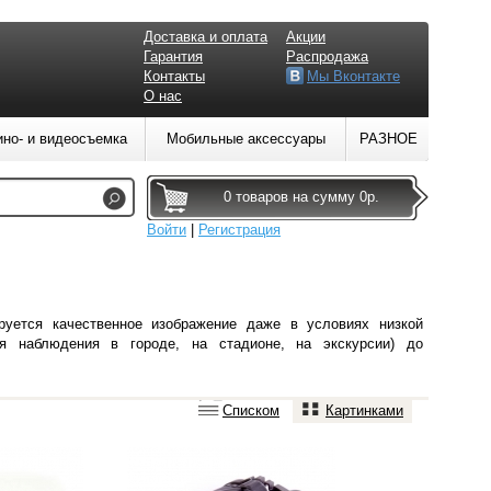
Доставка и оплата
Акции
Гарантия
Распродажа
Контакты
Мы Вконтакте
О нас
ино- и видеосъемка
Мобильные аксессуары
РАЗНОЕ
0 товаров на сумму 0р.
Войти
|
Регистрация
ируется
качественное изображение даже в условиях низкой
я наблюдения в городе, на стадионе, на экскурсии) до
Списком
Картинками