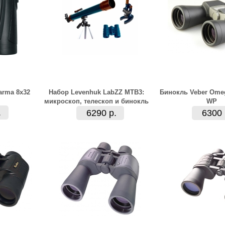
arma 8x32
Набор Levenhuk LabZZ MTВ3:
Бинокль Veber Ome
микроскоп, телескоп и бинокль
WP
.
6290 р.
6300 