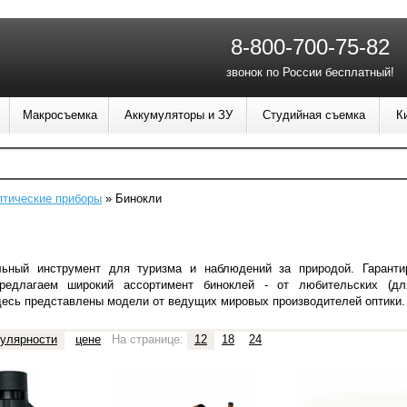
8-800-700-75-82
звонок по России бесплатный!
Макросъемка
Аккумуляторы и ЗУ
Студийная съемка
К
тические приборы
»
Бинокли
льный инструмент
для туризма и наблюдений за природой. Гарант
редлагаем широкий ассортимент биноклей - от любительских (
дл
есь представлены модели от ведущих мировых производителей оптики.
улярности
цене
На странице:
12
18
24