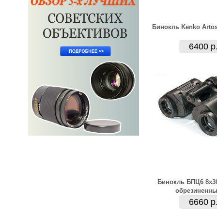
Бинокль Kenko Arto
6400 р
Бинокль БПЦ6 8x3
обрезиненн
6660 р