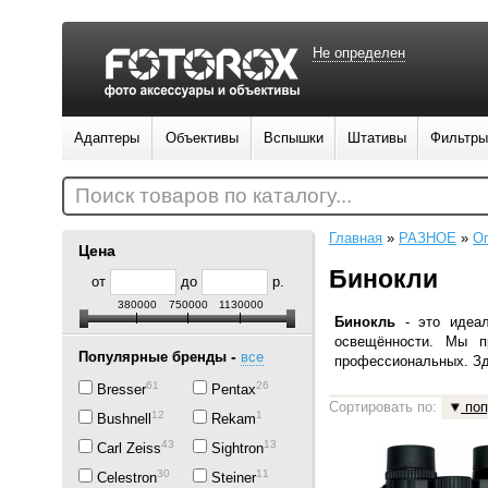
Не определен
Адаптеры
Объективы
Вспышки
Штативы
Фильтры
Поиск товаров по каталогу...
Главная
»
РАЗНОЕ
»
Оп
Цена
Бинокли
от
до
р.
380000
750000
1130000
Бинокль
-
это идеа
освещённости. Мы п
-
Популярные бренды
все
профессиональных. Зд
61
26
Bresser
Pentax
Сортировать по:
поп
12
1
Bushnell
Rekam
43
13
Carl Zeiss
Sightron
30
11
Celestron
Steiner