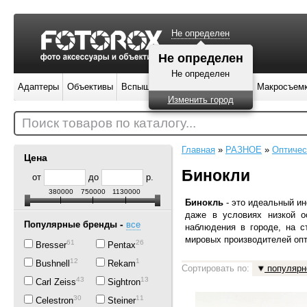
Не определен
Не определен
Не определен
Адаптеры
Объективы
Вспышки
Штативы
Фильтры
Макросъем
Изменить город
Поиск товаров по каталогу...
Главная
»
РАЗНОЕ
»
Оптичес
Цена
Бинокли
от
до
р.
380000
750000
1130000
Бинокль
-
это идеальный и
даже в условиях низкой о
-
Популярные бренды
все
наблюдения в городе, на с
мировых производителей опт
61
26
Bresser
Pentax
12
1
Bushnell
Rekam
Сортировать по:
популярн
43
13
Carl Zeiss
Sightron
30
11
Celestron
Steiner