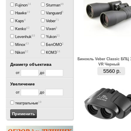
24
46
Fujinon
Sturman
19
5
Hawke
Vanguard
4
71
Kaps
Veber
43
8
Kenko
Vixen
93
21
Levenhuk
Yukon
43
1
Minox
БелОМО
62
24
Nikon
КОМЗ
Бинокль Veber Classic БПЦ 
Диаметр объектива
VR Черный
5560 р.
от
до
Увеличение
от
до
19
театральные