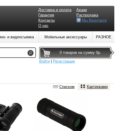
Доставка и оплата
Акции
Гарантия
Распродажа
Контакты
Мы Вконтакте
О нас
ино- и видеосъемка
Мобильные аксессуары
РАЗНОЕ
0 товаров на сумму 0р.
Войти
|
Регистрация
Списком
Картинками