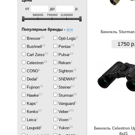
Цена
от
до
р.
380000
750000
1130000
-
Популярные бренды
все
Бинокль Sturman
73
2
Bresser
Opti-Logic
1750 р
16
26
Bushnell
Pentax
63
18
Carl Zeiss
Pulsar
38
1
Celestron
Rekam
4
15
CONO
Sightron
2
5
Dedal
SNDWAY
23
12
Fujinon
Steiner
23
58
Hawke
Sturman
6
5
Kaps
Vanguard
45
105
Kenko
Veber
1
10
Leica
Vixen
2
30
Leupold
Yukon
Бинокль Celestron U
8x21
115
1