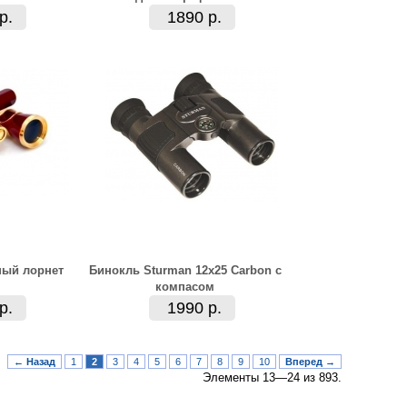
р.
1890 р.
ный лорнет
Бинокль Sturman 12х25 Carbon с
компасом
р.
1990 р.
← Назад
1
2
3
4
5
6
7
8
9
10
Вперед →
Элементы 13—24 из 893.