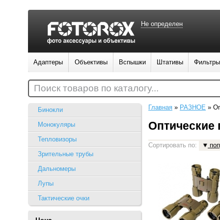
Не определен
Адаптеры
Объективы
Вспышки
Штативы
Фильтры
Поиск товаров по каталогу...
Главная
»
РАЗНОЕ
»
Оп
Бинокли
Оптические
Монокуляры
Тепловизоры
Сортировать по:
поп
Зрительные трубы
Дальномеры
Лупы
Тактические очки