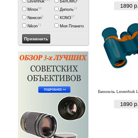
Levenhuk
БелОМО
1890 р
50
11
Minox
Диполь
5
37
Newcon
КОМЗ
71
1
Nikon
Моя Планета
Бинокль Levenhuk 
1890 р