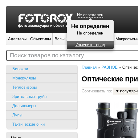
Не определен
Не определен
Не определен
Адаптеры
Объективы
Вспышки
Штативы
Фильтры
Макросъем
Изменить город
Поиск товаров по каталогу...
Главная
»
РАЗНОЕ
»
Оптичес
Бинокли
Оптические пр
Монокуляры
Тепловизоры
Сортировать по:
популярн
Зрительные трубы
Дальномеры
Лупы
Тактические очки