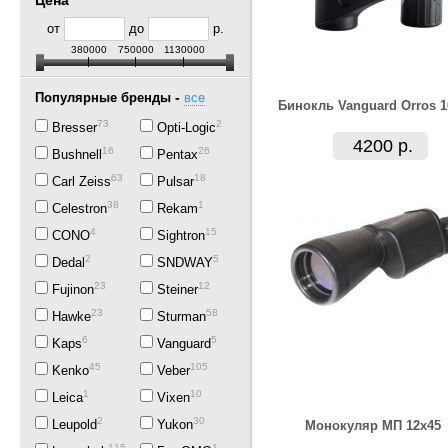
Цена
от
до
р.
380000
750000
1130000
-
Популярные бренды
все
Бинокль Vanguard Orros 1
73
2
Bresser
Opti-Logic
4200 р.
16
26
Bushnell
Pentax
63
18
Carl Zeiss
Pulsar
38
1
Celestron
Rekam
4
15
CONO
Sightron
2
5
Dedal
SNDWAY
23
12
Fujinon
Steiner
23
58
Hawke
Sturman
6
5
Kaps
Vanguard
45
105
Kenko
Veber
1
10
Leica
Vixen
2
30
Leupold
Yukon
Монокуляр МП 12х45
115
1