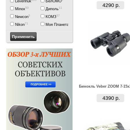
Levenhuk
БелОМО
4290 р.
50
11
Minox
Диполь
5
37
Newcon
КОМЗ
71
1
Nikon
Моя Планета
Бинокль Veber ZOOM 7-15x
4390 р.