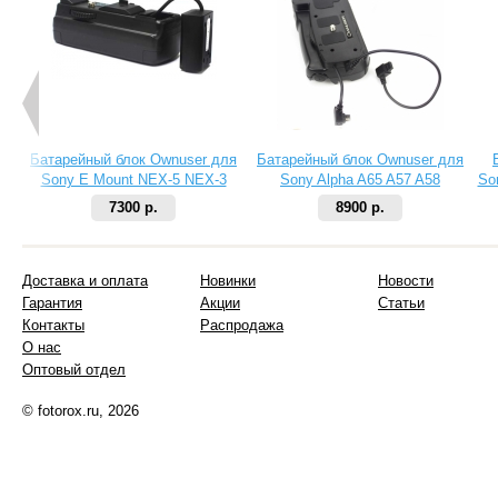
Батарейный блок Ownuser для
Батарейный блок Ownuser для
Sony E Mount NEX-5 NEX-3
Sony Alpha A65 A57 A58
So
NEX-5C (Black)
7300 р.
8900 р.
Доставка и оплата
Новинки
Новости
Гарантия
Акции
Статьи
Контакты
Распродажа
О нас
Оптовый отдел
© fotorox.ru, 2026