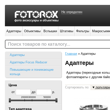
Не определен
Адаптеры
Объективы
Вспышки
Штативы
Фильтры
Макросъем
Поиск товаров по каталогу...
Главная
»
Адаптеры
Адаптеры
Адаптеры
Адаптеры Focus Reducer
Повышающие и понижающие
Адаптеры (переходные кольц
кольца
фотоаппараты с другим бай
Цена
Сортировать по:
популярн
от
до
р.
20000
30000
50000
Тип адаптера