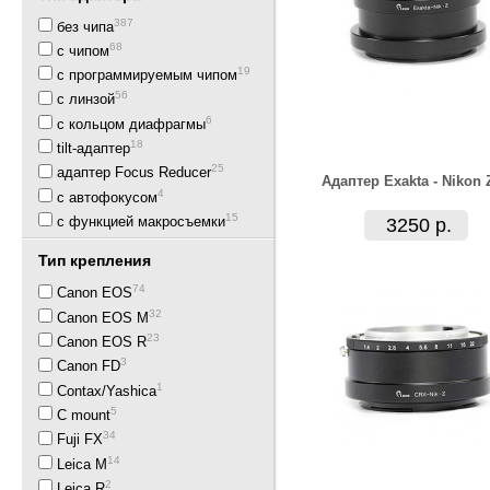
387
без чипа
68
с чипом
19
с программируемым чипом
56
с линзой
6
с кольцом диафрагмы
18
tilt-адаптер
25
адаптер Focus Reducer
Адаптер Exakta - Nikon 
4
с автофокусом
15
с функцией макросъемки
3250 р.
Тип крепления
74
Canon EOS
32
Canon EOS M
23
Canon EOS R
3
Canon FD
1
Contax/Yashica
5
C mount
34
Fuji FX
14
Leica M
2
Leica R