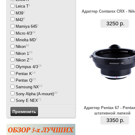
1
Leica T
Адаптер Contarex CRX - Nik
1
M39
6
M42
3250 р.
1
Mamiya 645
44
Micro 4/3
2
Minolta MD
40
Nikon
25
Nikon 1
24
Nikon Z
24
Olympus 4/3
14
Pentax K
23
Pentax Q
10
Samsung NX
30
Sony Alpha (A-mount)
71
Sony E NEX
Адаптер Pentax 67 - Pentax
штативной лапкой
3350 р.