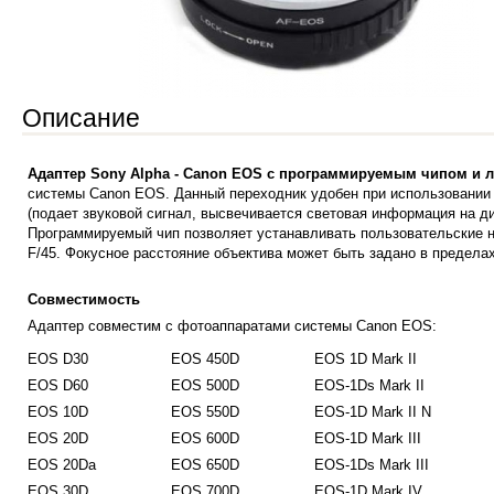
Описание
Адаптер Sony Alpha - Сanon EOS с программируемым чипом и 
системы Canon EOS. Данный переходник удобен при использовании 
(подает звуковой сигнал, высвечивается световая информация на ди
Программируемый чип позволяет устанавливать пользовательские на
F/45. Фокусное расстояние объектива может быть задано в предела
Совместимость
Адаптер совместим с фотоаппаратами системы Canon EOS:
EOS D30
EOS 450D
EOS 1D Mark II
EOS D60
EOS 500D
EOS-1Ds Mark II
EOS 10D
EOS 550D
EOS-1D Mark II N
EOS 20D
EOS 600D
EOS-1D Mark III
EOS 20Da
EOS 650D
EOS-1Ds Mark III
EOS 30D
EOS 700D
EOS-1D Mark IV