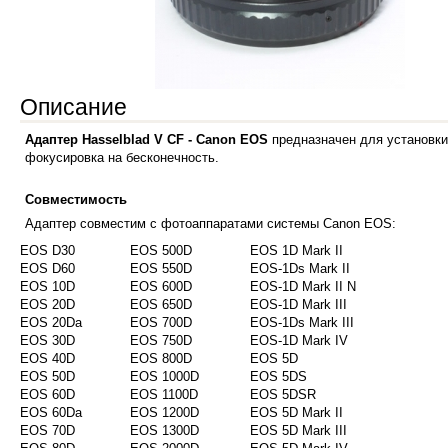
Описание
Адаптер Hasselblad V CF - Сanon EOS
предназначен для установк
фокусировка на бесконечность.
Совместимость
Адаптер совместим с фотоаппаратами системы Canon EOS:
EOS D30
EOS 500D
EOS 1D Mark II
EOS D60
EOS 550D
EOS-1Ds Mark II
EOS 10D
EOS 600D
EOS-1D Mark II N
EOS 20D
EOS 650D
EOS-1D Mark III
EOS 20Da
EOS 700D
EOS-1Ds Mark III
EOS 30D
EOS 750D
EOS-1D Mark IV
EOS 40D
EOS 800D
EOS 5D
EOS 50D
EOS 1000D
EOS 5DS
EOS 60D
EOS 1100D
EOS 5DSR
EOS 60Da
EOS 1200D
EOS 5D Mark II
EOS 70D
EOS 1300D
EOS 5D Mark III