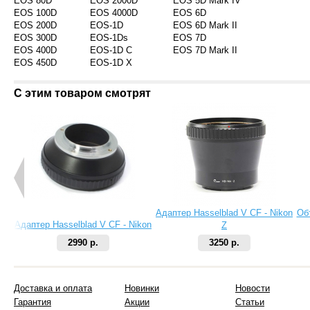
EOS 80D
EOS 2000D
EOS 5D Mark IV
EOS 100D
EOS 4000D
EOS 6D
EOS 200D
EOS-1D
EOS 6D Mark II
EOS 300D
EOS-1Ds
EOS 7D
EOS 400D
EOS-1D C
EOS 7D Mark II
EOS 450D
EOS-1D X
С этим товаром смотрят
Адаптер Hasselblad V CF - Nikon
Об
Адаптер Hasselblad V CF - Nikon
Z
2990 р.
3250 р.
Доставка и оплата
Новинки
Новости
Гарантия
Акции
Статьи