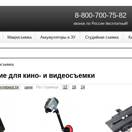
8-800-700-75-82
звонок по России бесплатный!
Макросъемка
Аккумуляторы и ЗУ
Студийная съемка
К
осъемка
е для кино- и видеосъемки
улярности
цене
На странице:
12
18
24