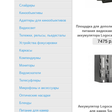
Слайдеры
Кинообъективы
Адаптеры для кинообъективов
Площадка для дополн
Видеосвет
питания видеокам
Тележки, рельсы, пьедесталы
аккумулятора Logoc
7475 р
Устройства фокусировки
Каркасы
Компендиумы
Мониторы
Видоискатели
Телесуфлеры
Микрофоны и аксессуары
Оптические насадки
Бленды
Аккумулятор Logoca
Питание для камер
для камер So