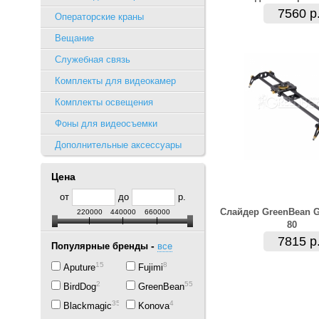
7560 р
Операторские краны
Вещание
Служебная связь
Комплекты для видеокамер
Комплекты освещения
Фоны для видеосъемки
Дополнительные аксессуары
Цена
от
до
р.
Слайдер GreenBean Gl
220000
440000
660000
80
7815 р
-
Популярные бренды
все
15
8
Aputure
Fujimi
2
55
BirdDog
GreenBean
35
4
Blackmagic
Konova