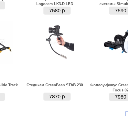
Logocam LK3-D LED
системы Simult
.
7580 р.
7590 
ide Track
Стедикам GreenBean STAB 230
Фоллоу-фокус Green
Focus 0
7870 р.
.
7980 