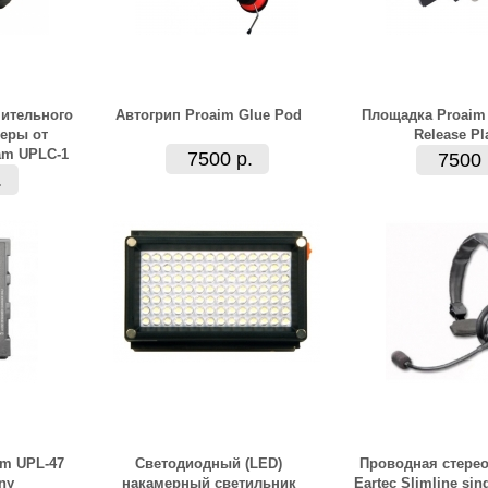
ительного
Автогрип Proaim Glue Pod
Площадка Proaim 
еры от
Release Pl
am UPLC-1
7500 р.
7500 
.
m UPL-47
Светодиодный (LED)
Проводная стерео
ny
накамерный светильник
Eartec Slimline sin