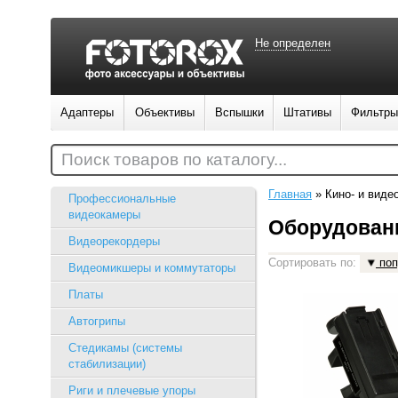
Не определен
Адаптеры
Объективы
Вспышки
Штативы
Фильтры
Поиск товаров по каталогу...
Главная
»
Кино- и виде
Профессиональные
видеокамеры
Оборудовани
Видеорекордеры
Сортировать по:
поп
Видеомикшеры и коммутаторы
Платы
Автогрипы
Стедикамы (системы
стабилизации)
Риги и плечевые упоры