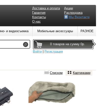
Доставка и оплата
Акции
Гарантия
Распродажа
Контакты
Мы Вконтакте
О нас
ино- и видеосъемка
Мобильные аксессуары
РАЗНОЕ
0 товаров на сумму 0р.
Войти
|
Регистрация
Списком
Картинками