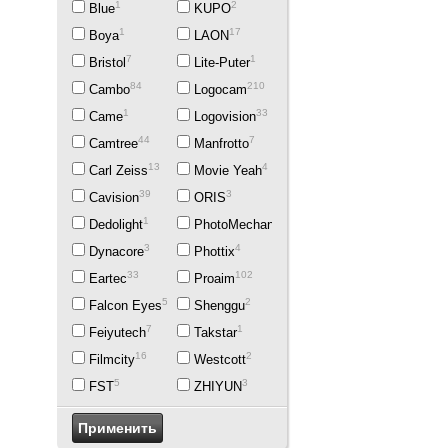
1
2
Blue
KUPO
1
17
Boya
LAON
7
1
Bristol
Lite-Puter
84
210
Cambo
Logocam
1
33
Came
Logovision
44
7
Camtree
Manfrotto
13
4
Carl Zeiss
Movie Yeah
39
3
Cavision
ORIS
1
2
Dedolight
PhotoMechanics
3
4
Dynacore
Phottix
33
102
Eartec
Proaim
5
2
Falcon Eyes
Shenggu
7
1
Feiyutech
Takstar
16
2
Filmcity
Westcott
5
3
FST
ZHIYUN