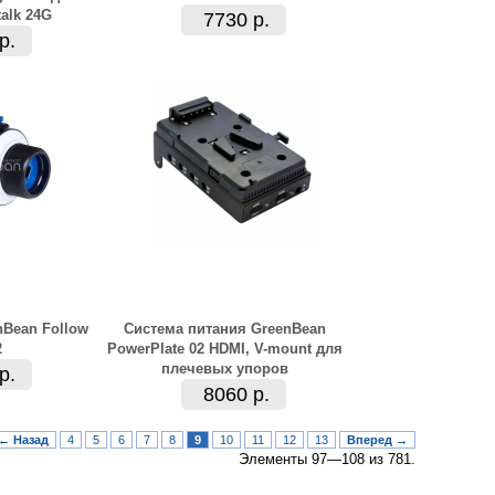
alk 24G
7730 р.
р.
Bean Follow
Система питания GreenBean
2
PowerPlate 02 HDMI, V-mount для
плечевых упоров
р.
8060 р.
← Назад
4
5
6
7
8
9
10
11
12
13
Вперед →
Элементы 97—108 из 781.