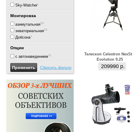
43
Sky-Watcher
Монтировка
50
азимутальная
24
экваториальная
1
Добсона
Опции
Телескоп Celestron NexSt
31
с автонаведением
Evolution 9.25
209990 р.
Сбросить фильтр