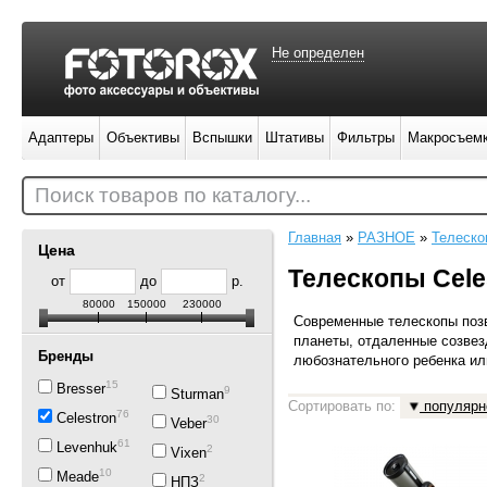
Не определен
Адаптеры
Объективы
Вспышки
Штативы
Фильтры
Макросъем
Поиск товаров по каталогу...
Главная
»
РАЗНОЕ
»
Телеско
Цена
Телескопы Cele
от
до
р.
80000
150000
230000
Современные телескопы поз
планеты, отдаленные созвез
Бренды
любознательного ребенка ил
15
Bresser
9
Sturman
Сортировать по:
популярн
76
Celestron
30
Veber
61
Levenhuk
2
Vixen
10
Meade
2
НПЗ