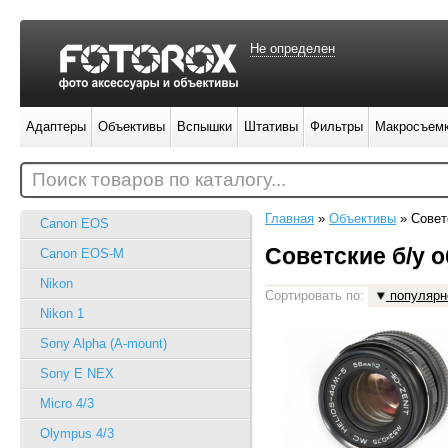
Не определен
Адаптеры
Объективы
Вспышки
Штативы
Фильтры
Макросъем
Поиск товаров по каталогу...
Главная
»
Объективы
»
Совет
Canon EOS
Советские б/у 
Canon EOS-M
Nikon
Сортировать по:
популярн
Nikon 1
Sony Alpha (A-mount)
Sony E NEX
Micro 4/3
Olympus 4/3