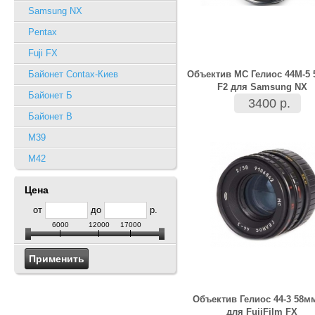
Samsung NX
Pentax
Fuji FX
Байонет Contax-Киев
Объектив МС Гелиос 44М-5
F2 для Samsung NX
Байонет Б
3400 р.
Байонет В
M39
M42
Цена
от
до
р.
6000
12000
17000
Объектив Гелиос 44-3 58м
для FujiFilm FX