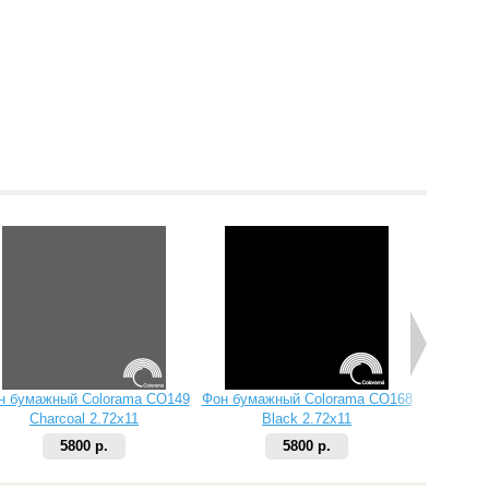
н бумажный Colorama CO149
Фон бумажный Colorama CO168
Фон бума
Charcoal 2.72х11
Black 2.72х11
5800 р.
5800 р.