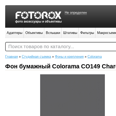
Не определен
Адаптеры
Объективы
Вспышки
Штативы
Фильтры
Макросъем
Поиск товаров по каталогу...
Главная
»
Студийная съемка
»
Фоны и крепления
»
Colorama
Фон бумажный Colorama CO149 Charc