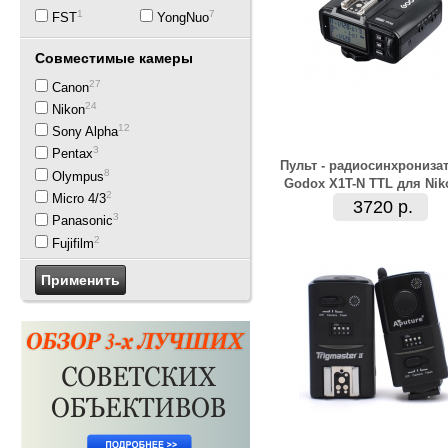
1
7
FST
YongNuo
Совместимые камеры
27
Canon
24
Nikon
12
Sony Alpha
3
Pentax
Пульт - радиосинхрониза
8
Olympus
Godox X1T-N TTL для Nik
2
Micro 4/3
3720 р.
3
Panasonic
2
Fujifilm