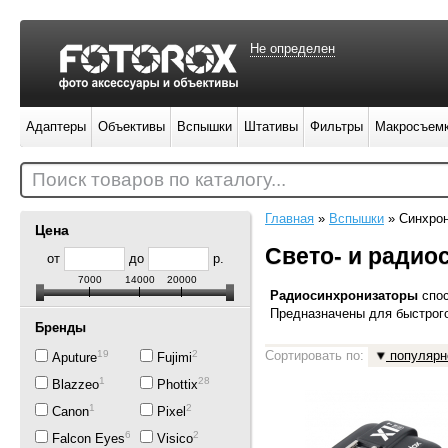
Не определен
Адаптеры
Объективы
Вспышки
Штативы
Фильтры
Макросъем
Поиск товаров по каталогу...
Главная
»
Вспышки
»
Синхро
Цена
Свето- и радио
от
до
р.
7000
14000
20000
Радиос
инхронизаторы
спо
П
редназначены для быстрого
Бренды
19
2
Сортировать по:
популярн
Aputure
Fujimi
1
28
Blazzeo
Phottix
1
2
Canon
Pixel
6
2
Falcon Eyes
Visico