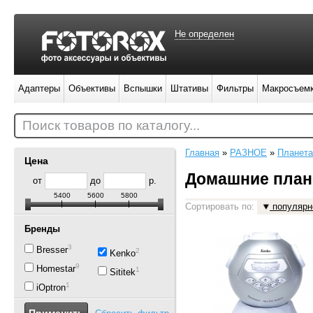
Не определен
Адаптеры
Объективы
Вспышки
Штативы
Фильтры
Макросъем
Поиск товаров по каталогу...
Главная
»
РАЗНОЕ
»
Планета
Цена
Домашние план
от
до
р.
5400
5600
5800
Сортировать по:
популярн
Бренды
3
Bresser
2
Kenko
9
Homestar
1
Sititek
1
iOptron