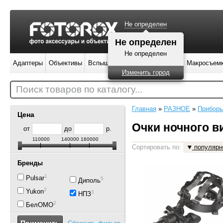
Не определен
Не определен
Не определен
Адаптеры
Объективы
Вспышки
Штативы
Фильтры
Макросъем
Изменить город
Поиск товаров по каталогу...
Главная
»
РАЗНОЕ
»
Приборы
Цена
Очки ночного в
от
до
р.
110000
140000
160000
Сортировать по:
популярн
Бренды
1
Pulsar
5
Диполь
2
Yukon
3
НПЗ
2
БелОМО