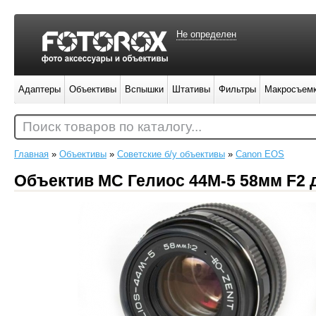
Не определен
Адаптеры
Объективы
Вспышки
Штативы
Фильтры
Макросъем
Поиск товаров по каталогу...
Главная
»
Объективы
»
Советские б/у объективы
»
Canon EOS
Объектив МС Гелиос 44М-5 58мм F2 