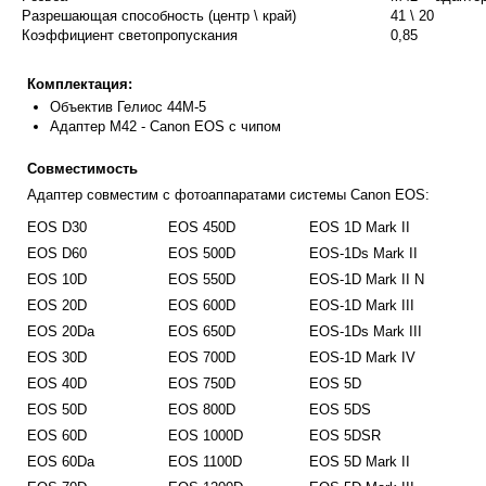
Разрешающая способность (центр \ край)
41 \ 20
Коэффициент светопропускания
0,85
Комплектация:
Объектив Гелиос 44М-5
Адаптер М42 - Canon EOS с чипом
Совместимость
Адаптер совместим с фотоаппаратами системы Canon EOS:
EOS D30
EOS 450D
EOS 1D Mark II
EOS D60
EOS 500D
EOS-1Ds Mark II
EOS 10D
EOS 550D
EOS-1D Mark II N
EOS 20D
EOS 600D
EOS-1D Mark III
EOS 20Da
EOS 650D
EOS-1Ds Mark III
EOS 30D
EOS 700D
EOS-1D Mark IV
EOS 40D
EOS 750D
EOS 5D
EOS 50D
EOS 800D
EOS 5DS
EOS 60D
EOS 1000D
EOS 5DSR
EOS 60Da
EOS 1100D
EOS 5D Mark II