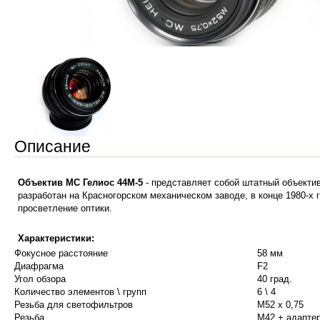
Описание
Объектив МС Гелиос 44М-5
- представляет собой штатный объект
разработан на Красногорском механическом заводе, в конце 1980-х
просветление оптики.
Характеристики:
Фокусное расстояние
58 мм
Диафрагма
F2
Угол обзора
40 град.
Количество элементов \ групп
6 \ 4
Резьба для светофильтров
М52 х 0,75
Резьба
М42 + адапте