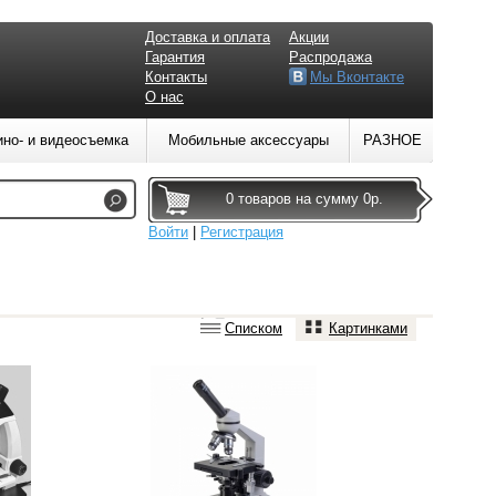
Доставка и оплата
Акции
Гарантия
Распродажа
Контакты
Мы Вконтакте
О нас
ино- и видеосъемка
Мобильные аксессуары
РАЗНОЕ
0 товаров на сумму 0р.
Войти
|
Регистрация
Списком
Картинками