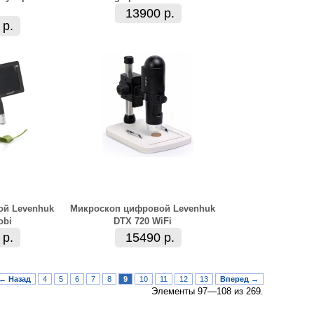
13900 р.
 р.
ой Levenhuk
Микроскоп цифровой Levenhuk
obi
DTX 720 WiFi
 р.
15490 р.
← Назад
4
5
6
7
8
9
10
11
12
13
Вперед →
Элементы 97—108 из 269.