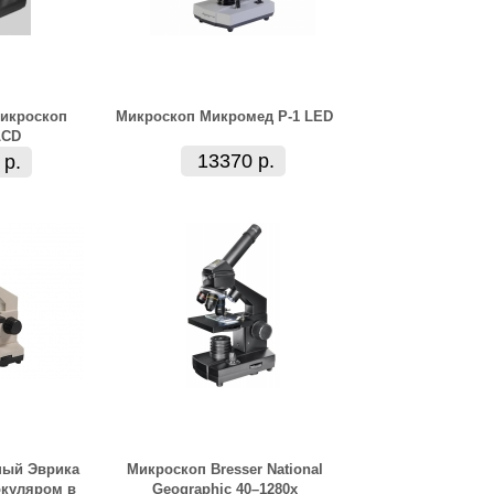
икроскоп
Микроскоп Микромед Р-1 LED
LCD
13370 р.
 р.
ный Эврика
Микроскоп Bresser National
окуляром в
Geographic 40–1280x