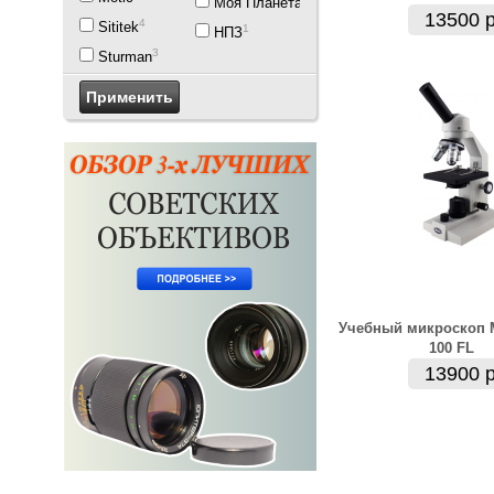
Моя Планета
13500 р
4
Sititek
1
НПЗ
3
Sturman
Учебный микроскоп M
100 FL
13900 р