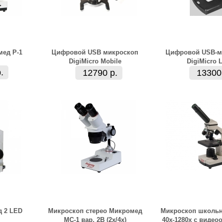
ед Р-1
Цифровой USB микроскоп
Цифровой USB-м
DigiMicro Mobile
DigiMicro 
.
12790 р.
13300
 2 LED
Микроскоп стерео Микромед
Микроскоп школь
MC-1 вар. 2В (2x/4x)
40х-1280х с видео