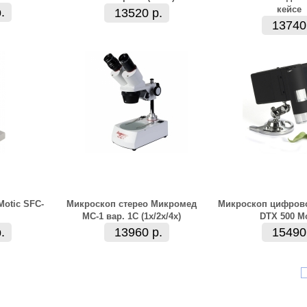
кейсе
.
13520 р.
13740
otic SFC-
Микроскоп стерео Микромед
Микроскоп цифров
МС-1 вар. 1С (1х/2х/4x)
DTX 500 M
.
13960 р.
15490