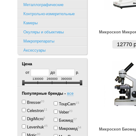
Металлографические
Контрольно-измерительные
Камеры
Окуляры и объективы
Микроскоп Микром
Микропрепараты
12770 р
Аксессуары
Цена
от
до
р.
130000
260000
390000
-
Популярные бренды
все
20
Bresser
15
ToupCam
11
Celestron
20
Veber
6
DigiMicro
27
Биомед
45
Levenhuk
54
Микромед
Микpоскоп Биомед
30
Motic
1