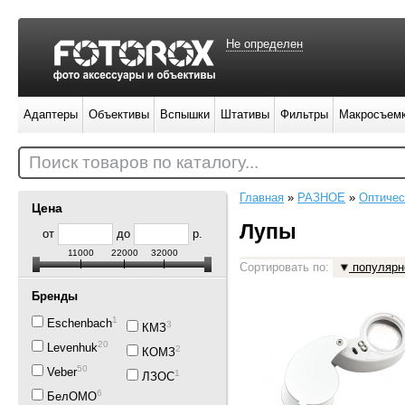
Не определен
Адаптеры
Объективы
Вспышки
Штативы
Фильтры
Макросъем
Поиск товаров по каталогу...
Главная
»
РАЗНОЕ
»
Оптичес
Цена
Лупы
от
до
р.
11000
22000
32000
Сортировать по:
популярн
Бренды
13
Eschenbach
3
КМЗ
20
Levenhuk
2
КОМЗ
50
Veber
1
ЛЗОС
6
БелОМО