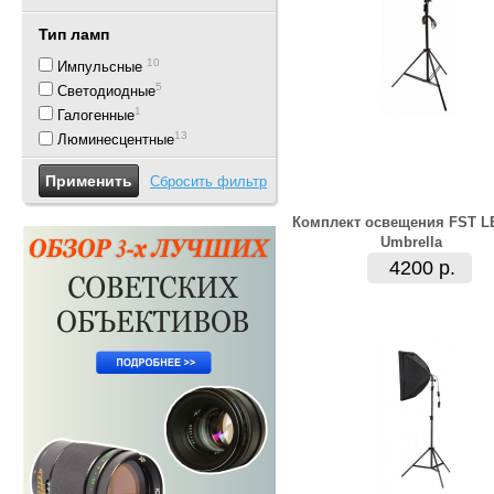
Тип ламп
10
Импульсные
5
Светодиодные
1
Галогенные
13
Люминесцентные
Сбросить фильтр
Комплект освещения FST L
Umbrella
4200 р.