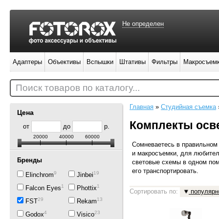
Не определен
Адаптеры
Объективы
Вспышки
Штативы
Фильтры
Макросъем
Поиск товаров по каталогу...
Главная
»
Студийная съемка
Цена
Комплекты осв
от
до
р.
20000
40000
60000
Сомневаетесь в правильном
и макросъемки, для любите
Бренды
световые схемы в одном по
его транспортировать.
9
19
Elinchrom
Jinbei
19
1
Falcon Eyes
Phottix
Сортировать по:
популярн
29
13
FST
Rekam
4
23
Godox
Visico