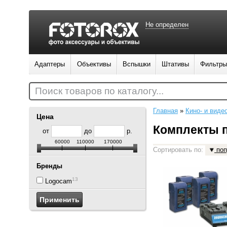
Не определен
Адаптеры
Объективы
Вспышки
Штативы
Фильтры
Поиск товаров по каталогу...
Главная
»
Кино- и виде
Цена
Комплекты п
от
до
р.
60000
110000
170000
Сортировать по:
поп
Бренды
13
Logocam