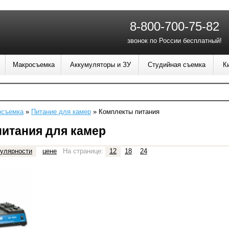
8-800-700-75-82
звонок по России бесплатный!
Макросъемка
Аккумуляторы и ЗУ
Студийная съемка
К
осъемка
»
Питание для камер
»
Комплекты питания
итания для камер
улярности
цене
На странице:
12
18
24