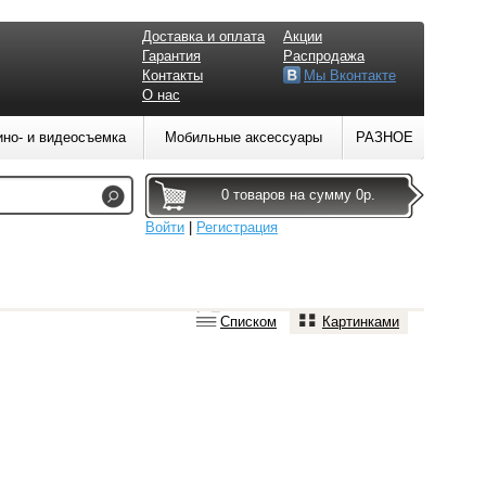
Доставка и оплата
Акции
Гарантия
Распродажа
Контакты
Мы Вконтакте
О нас
ино- и видеосъемка
Мобильные аксессуары
РАЗНОЕ
0 товаров на сумму 0р.
Войти
|
Регистрация
Списком
Картинками