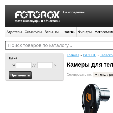
Не определен
Адаптеры
Объективы
Вспышки
Штативы
Фильтры
Макросъем
Поиск товаров по каталогу...
Главная
»
РАЗНОЕ
»
Телеско
Цена
Камеры для тел
от
до
р.
Сортировать по:
популярн