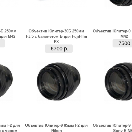
6Б 250мм
Объектив Юпитер-36Б 250мм
Объектив Юпитер-9 
 для М42
F3.5 с байонетом Б для FujiFIlm
M42
FX
.
7500 
6700 р.
5мм F2 для
Объектив Юпитер-9 85мм F2 для
Объектив Юпитер-9 
) с чипом
Nikon
Sony E N