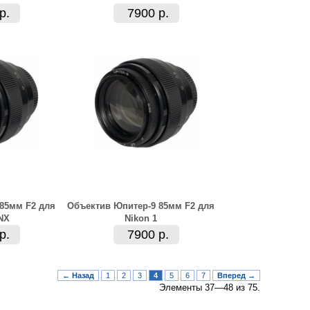
р.
7900 р.
85мм F2 для
Объектив Юпитер-9 85мм F2 для
NX
Nikon 1
р.
7900 р.
← Назад
1
2
3
4
5
6
7
Вперед →
Элементы 37—48 из 75.