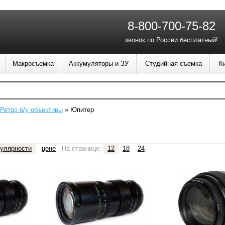
8-800-700-75-82
звонок по России бесплатный!
Макросъемка
Аккумуляторы и ЗУ
Студийная съемка
К
Ретро б/у объективы
»
Юпитер
улярности
цене
На странице:
12
18
24