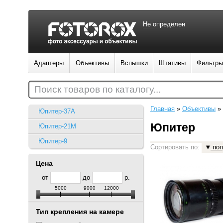
Не определен
Адаптеры
Объективы
Вспышки
Штативы
Фильтры
Поиск товаров по каталогу...
Главная
»
Объективы
»
Юпитер-37А
Юпитер
Юпитер-21М
Юпитер-9
Сортировать по:
поп
Цена
от
до
р.
5000
9000
12000
Тип крепления на камере