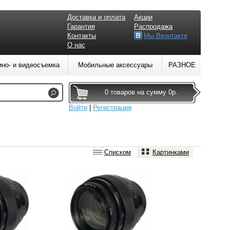
Доставка и оплата
Акции
Гарантия
Распродажа
Контакты
Мы Вконтакте
О нас
ино- и видеосъемка
Мобильные аксессуары
РАЗНОЕ
0 товаров на сумму 0р.
Войти
|
Регистрация
Списком
Картинками