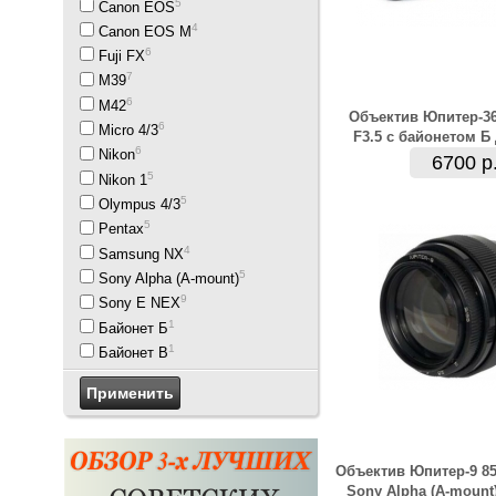
5
Canon EOS
4
Canon EOS M
6
Fuji FX
7
M39
6
M42
Объектив Юпитер-3
6
Micro 4/3
F3.5 с байонетом Б
6
Nikon
6700 р
5
Nikon 1
5
Olympus 4/3
5
Pentax
4
Samsung NX
5
Sony Alpha (A-mount)
9
Sony E NEX
1
Байонет Б
1
Байонет В
Объектив Юпитер-9 8
Sony Alpha (A-mount