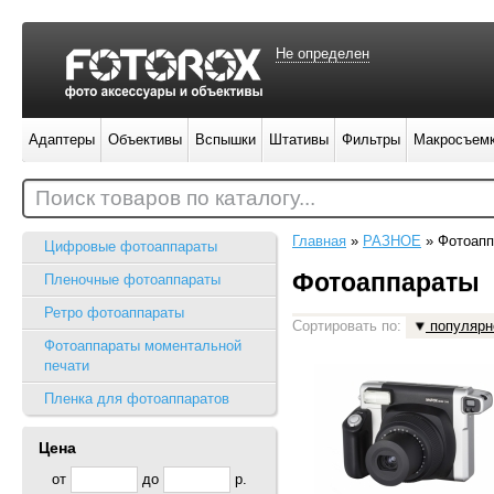
Не определен
Адаптеры
Объективы
Вспышки
Штативы
Фильтры
Макросъем
Поиск товаров по каталогу...
Главная
»
РАЗНОЕ
»
Фотоапп
Цифровые фотоаппараты
Фотоаппараты
Пленочные фотоаппараты
Ретро фотоаппараты
Сортировать по:
популярн
Фотоаппараты моментальной
печати
Пленка для фотоаппаратов
Цена
от
до
р.