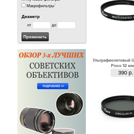
7
Макрофильтры
Диаметр
от
до
Ультрафиолетовый U
Pixco 52 мм
390 р.