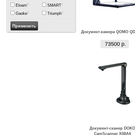
3
1
Eloam
SMART
1
1
Gaoke
Triumph
Документ-камера QOMO QD
73500 р.
Документ-сканер DOK
CamScanner X08A4