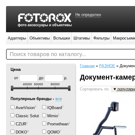
Не определен
Адаптеры
Объективы
Вспышки
Штативы
Фильтры
Макросъем
Поиск товаров по каталогу...
Главная
»
РАЗНОЕ
»
Докумен
Цена
Документ-каме
от
до
р.
40000
60000
90000
Сортировать по:
популярн
-
Популярные бренды
все
6
2
AverVision
IQBoard
4
1
Classic Solution
Mimio
1
1
CZUR
Promethean
4
7
DOKO
QOMO