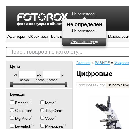
Не определен
Не определен
Не определен
Адаптеры
Объективы
Вспышки
Штативы
Фильтры
Макросъем
Изменить город
Поиск товаров по каталогу...
Главная
»
РАЗНОЕ
»
Микрос
Цена
Цифровые
от
до
р.
60000
130000
190000
Сортировать по:
популярн
Бренды
13
7
Bresser
Motic
3
1
Celestron
ToupCam
6
3
DigiMicro
Veber
12
31
Levenhuk
Микромед