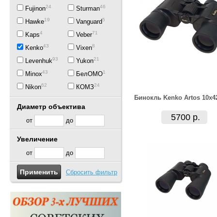
24
46
Fujinon
Sturman
19
5
Hawke
Vanguard
4
71
Kaps
Veber
43
8
Kenko
Vixen
93
21
Levenhuk
Yukon
43
1
Minox
БелОМО
62
24
Nikon
КОМЗ
Бинокль Kenko Artos 10x4
Диаметр объектива
5700 р.
от
до
Увеличение
от
до
Сбросить фильтр