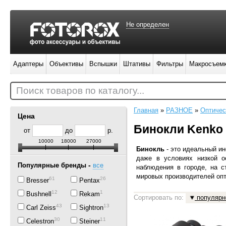
Не определен
Адаптеры
Объективы
Вспышки
Штативы
Фильтры
Макросъем
Поиск товаров по каталогу...
Главная
»
РАЗНОЕ
»
Оптичес
Цена
Бинокли Kenko
от
до
р.
10000
18000
27000
Бинокль
-
это идеальный и
даже в условиях низкой о
-
Популярные бренды
все
наблюдения в городе, на с
мировых производителей опт
61
26
Bresser
Pentax
12
1
Bushnell
Rekam
Сортировать по:
популярн
43
13
Carl Zeiss
Sightron
30
11
Celestron
Steiner