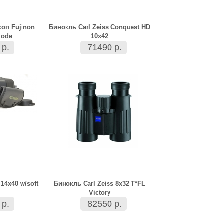
оп Fujinon
Бинокль Carl Zeiss Conquest HD
mode
10x42
 р.
71490 р.
14x40 w/soft
Бинокль Carl Zeiss 8x32 T*FL
Victory
 р.
82550 р.