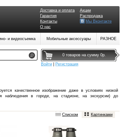
Доставка и оплата
Акции
Гарантия
Распродажа
Контакты
Мы Вконтакте
О нас
ино- и видеосъемка
Мобильные аксессуары
РАЗНОЕ
0 товаров на сумму 0р.
Войти
|
Регистрация
ируется
качественное изображение даже в условиях низкой
я наблюдения в городе, на стадионе, на экскурсии) до
Списком
Картинками