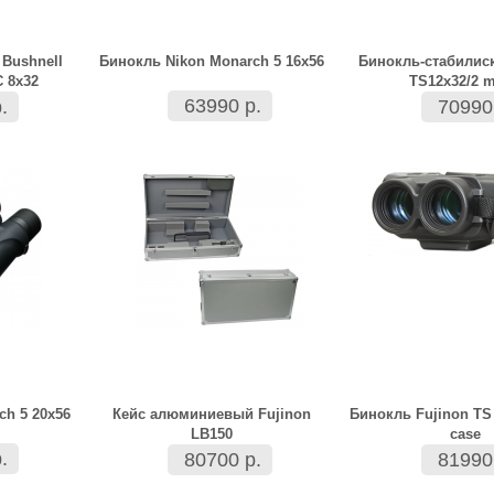
Bushnell
Бинокль Nikon Monarch 5 16x56
Бинокль-стабилиск
C 8x32
TS12x32/2 
63990 р.
.
70990
ch 5 20x56
Кейс алюминиевый Fujinon
Бинокль Fujinon TS 
LB150
case
.
80700 р.
81990