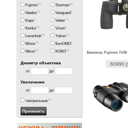
24
46
Fujinon
Sturman
19
5
Hawke
Vanguard
4
71
Kaps
Veber
43
8
Kenko
Vixen
93
21
Levenhuk
Yukon
43
1
Minox
БелОМО
62
24
Nikon
КОМЗ
Бинокль Fujinon 7х5
Диаметр объектива
60990 р
от
до
Увеличение
от
до
19
театральные