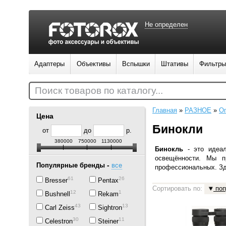
Не определен
Адаптеры
Объективы
Вспышки
Штативы
Фильтры
Поиск товаров по каталогу...
Главная
»
РАЗНОЕ
»
Оп
Цена
Бинокли
от
до
р.
380000
750000
1130000
Бинокль
-
это идеа
освещённости. Мы п
-
Популярные бренды
все
профессиональных. Зд
61
26
Bresser
Pentax
Сортировать по:
поп
12
1
Bushnell
Rekam
43
13
Carl Zeiss
Sightron
30
11
Celestron
Steiner