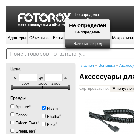
Не определен
Адаптеры
Объективы
Вспышки
Штативы
Фильтры
Макросъем
Поиск товаров по каталогу...
Главная
»
Вспышки
»
Аксесс
Цена
Аксессуары для
от
до
р.
6000
10000
13000
Сортировать по:
популярн
Бренды
5
Aputure
8
Nissin
2
Canon
8
Phottix
14
Falcon Eyes
8
Pixel
1
GreenBean