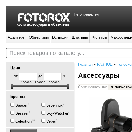
Не определен
Адаптеры
Объективы
Вспышки
Штативы
Фильтры
Макросъем
Поиск товаров по каталогу...
Главная
»
РАЗНОЕ
»
Телеско
Цена
Аксессуары
от
до
р.
100000
200000
300000
Сортировать по:
популярн
Бренды
7
9
Baader
Levenhuk
4
44
Bresser
Sky-Watcher
26
1
Celestron
Veber