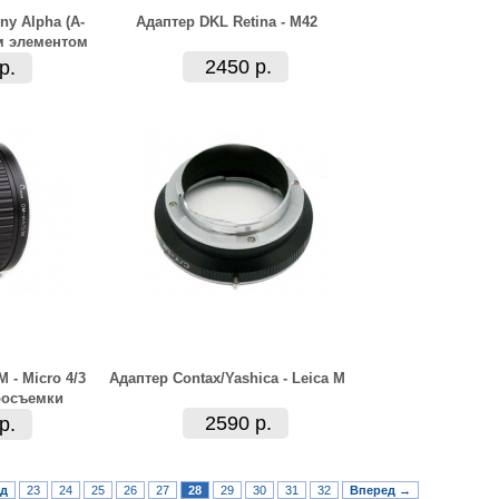
ny Alpha (A-
Адаптер DKL Retina - M42
м элементом
2450 р.
р.
 - Micro 4/3
Адаптер Contax/Yashica - Leica M
росъемки
2590 р.
р.
ад
23
24
25
26
27
28
29
30
31
32
Вперед →