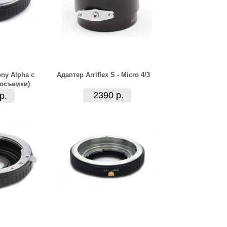
ony Alpha с
Адаптер Arriflex S - Micro 4/3
осъемки)
2390 р.
р.