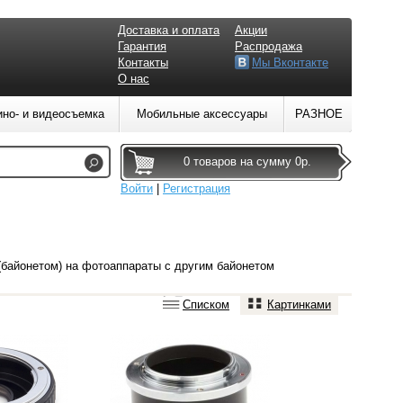
Доставка и оплата
Акции
Гарантия
Распродажа
Контакты
Мы Вконтакте
О нас
ино- и видеосъемка
Мобильные аксессуары
РАЗНОЕ
0 товаров на сумму 0р.
Войти
|
Регистрация
(байонетом) на фотоаппараты с другим байонетом
Списком
Картинками