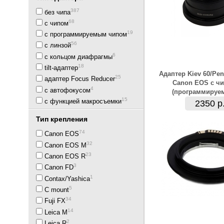
387
без чипа
68
с чипом
19
с программируемым чипом
56
с линзой
6
с кольцом диафрагмы
18
tilt-адаптер
Адаптер Kiev 60/Pen
25
адаптер Focus Reducer
Canon EOS с ч
4
с автофокусом
(программируе
15
с функцией макросъемки
2350 р
Тип крепления
74
Canon EOS
32
Canon EOS M
23
Canon EOS R
3
Canon FD
1
Contax/Yashica
5
C mount
34
Fuji FX
14
Leica M
2
Leica R