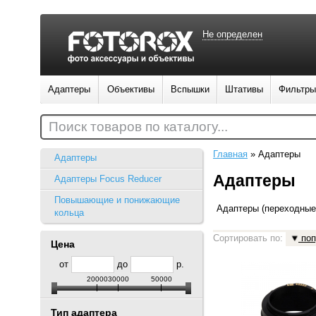
Не определен
Адаптеры
Объективы
Вспышки
Штативы
Фильтры
Поиск товаров по каталогу...
Главная
»
Адаптеры
Адаптеры
Адаптеры
Адаптеры Focus Reducer
Повышающие и понижающие
Адаптеры (переходные
кольца
Сортировать по:
поп
Цена
от
до
р.
20000
30000
50000
Тип адаптера