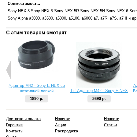
Совместимость:
Sony NEX-3 Sony NEX-5 Sony NEX-5R Sony NEX-5N Sony NEX-6 Son
Sony Alpha a3000, a3500, a5000, a5100, a6000 a7, a7R, a7S, a7 II и др
С этим товаром смотрят
Адаптер M42 - Sony E NEX со
А
Tilt Адаптер M42 - Sony E NEX
штативной лапкой
Bo
1890 р.
3690 р.
Доставка и оплата
Новинки
Новости
Гарантия
Акции
Статьи
Контакты
Распродажа