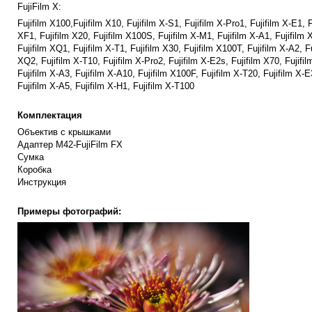
FujiFilm X:
Fujifilm X100,Fujifilm X10, Fujifilm X-S1, Fujifilm X-Pro1, Fujifilm X-E1, F
XF1, Fujifilm X20, Fujifilm X100S, Fujifilm X-M1, Fujifilm X-A1, Fujifilm 
Fujifilm XQ1, Fujifilm X-T1, Fujifilm X30, Fujifilm X100T, Fujifilm X-A2, Fu
XQ2, Fujifilm X-T10, Fujifilm X-Pro2, Fujifilm X-E2s, Fujifilm X70, Fujifil
Fujifilm X-A3, Fujifilm X-A10, Fujifilm X100F, Fujifilm X-T20, Fujifilm X-E
Fujifilm X-A5, Fujifilm X-H1, Fujifilm X-T100
Комплектация
Объектив с крышками
Адаптер M42-FujiFilm FX
Сумка
Коробка
Инструкция
Примеры фотографий: