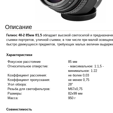
Описание
Гелиос 40-2 85мм f/1.5
обладает высокой светосилой и предназначе
съемки портретов, уличной съемки, в том числе при малой освещен
быстро движущихся предметов, требующих малых величин выдержек
Характеристики
Фокусное расстояние
85 мм
Относительное отверстие:
- максимальное: 1:1,5 -
минимальное: 1:22
Коэффициент рассеяния:
не более 0,03
Коэффициент пропускания:
не менее 0,75
Угол обзора:
28°
Резьба для светофильтров:
M67x0,75
Размеры:
82х99 мм
Масса:
950 г
Совместимость