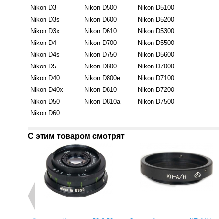
Nikon D3
Nikon D500
Nikon D5100
Nikon D3s
Nikon D600
Nikon D5200
Nikon D3x
Nikon D610
Nikon D5300
Nikon D4
Nikon D700
Nikon D5500
Nikon D4s
Nikon D750
Nikon D5600
Nikon D5
Nikon D800
Nikon D7000
Nikon D40
Nikon D800e
Nikon D7100
Nikon D40x
Nikon D810
Nikon D7200
Nikon D50
Nikon D810a
Nikon D7500
Nikon D60
С этим товаром смотрят