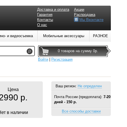
Доставка и оплата
Акции
Гарантия
Распродажа
Контакты
Мы Вконтакте
О нас
ино- и видеосъемка
Мобильные аксессуары
РАЗНОЕ
0 товаров на сумму 0р.
Войти
|
Регистрация
Ваш регион:
Не определен
Цена
2990 р.
Почта России (предоплата):
7-20
дней - 150 р.
Все способы доставки
Нет в наличии